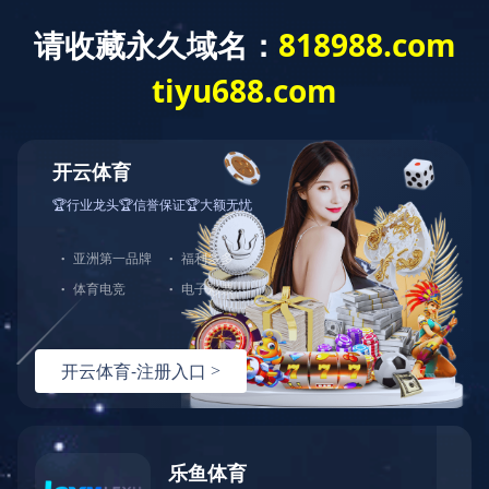
人才理念
人事变动
招聘信息
市城镇化集团公开招聘工作人员笔试成绩查询公
告
来源：本站原创
发布时间：2017-06-06
浏览人数：
515
盐都区财政局直属国有企业公开招聘工作人员笔试成
绩查询公告