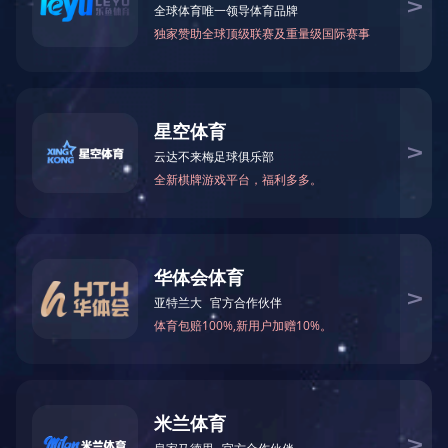
笔试成绩查询网址：
盐都区人社局网：
http://www.yandu.gov.cn/Front_rsj/
盐都区财政局网：
http://www.yandu.gov.cn/Front_czj/
上一篇：
市城镇化集团公开招聘工作人员
下一篇：
盐城市盐都区财政局直属国有企业公开招聘拟聘用人员公示
苏ICP备17012164号-1
朗业设计支持
天启手机入口版权所有
中欧官方端网站登录入口
|
ANBO.COM安博
|
世界杯官方网页版
|
星空平
台
|
宝威官网
|
乐竞官网
|
FH手机版登录入口
|
奇异果官方网站
|
江南手
机网页版登录入口
|