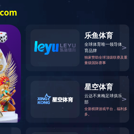
检监察
集团文化
人力资源
天启（中国）
招聘信息