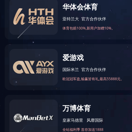
盐城市盐都区2025年区管国有企业统一公开招
天启手机入口岗位竞聘公告
天启手机入口岗位竞聘公告
集团2021年公开定向遴选工作人员拟选用人员
集团2021年公开定向遴选工作人员拟选用人员
集团2021年公开定向遴选工作人员拟进入体检