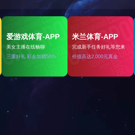
工作人员公告