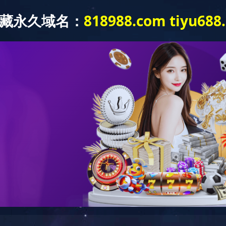
集团概况
党的建设
资讯中心
核心板块
信息公开
纪
人事变动