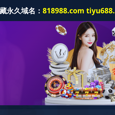
集团概况
党的建设
资讯中心
核心板块
信息公开
纪
党建快讯
理论武装
中央印发《中国共产党工作机关条例（试