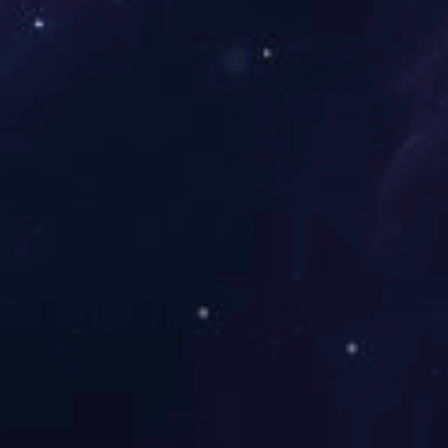
党的工作机关领导班子应当科学决策、民主决策、
序。
第十九条 部（厅、室）务会会议、委员会会议由
议。会议由专门人员如实记录，对决定事项编发会议
第二十条 党的工作机关应当建立有效的督查、评
第二十一条 党的工作机关根据工作需要，可以召
作。部长（主任、书记）办公会议由部长（主任、书
办公会议不得代替部（厅、室）务会会议、委员会会
第二十二条 党的工作机关领导班子及其成员应当
贯彻习近平总书记系列重要讲话精神和治国理政新理
规矩，严肃党内政治生活。严格落实中央关于改进工
党的工作机关领导班子应当认真履行全面从严治党
业的良好环境。
第五章 监督与追责