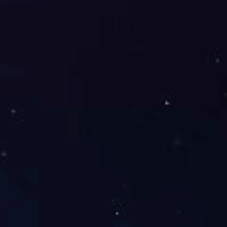
见、专业评估、合法合规性审查和集体讨论决定等程
据工作需要，会议召集人可以确定有关人员列席会
议、委员会会议决策事项的落实和研究讨论专项工
有关内设机构主要负责人等参加。部长（主任、书记）
持用中国特色社会主义理论体系武装头脑，深入学习
自信、制度自信、文化自信。严守党的政治纪律和政治
义、享乐主义和奢靡之风。
定，坚决维护党的纪律，推动形成风清气正、干事创