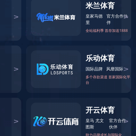
发出通知，要求各地区各部门认真遵照执行。
施党的领导、加强党的建设、推进党的事业的执行机
伟大斗争、推进党的建设新的伟大工程、推进中国特色
作条例之后，加强党的组织制度建设的又一重要成
重要意义。
和紧迫性，切实加强对《条例》实施的组织领导。要
《条例》内容，深刻领会《条例》精神，不断提高运用
的设立、领导机构和决策形式、工作规则等进行一次全