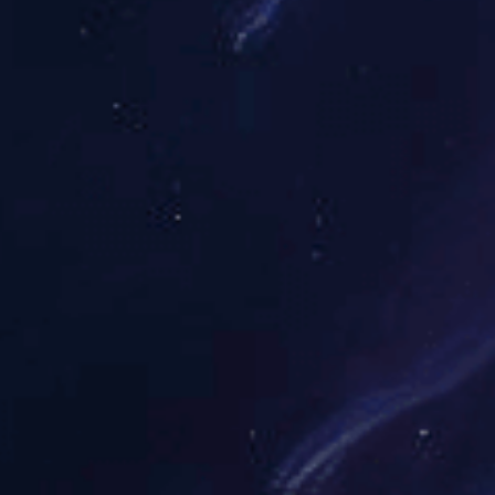
（五）坚持全面从严治党、依规治党，依照党章
（六）坚持在宪法法律范围内活动，支持同级国家
第二章 设立
第五条 党的工作机关的设立，应当适应加强党的
根据工作需要，党的工作机关可以与职责相近的国
严格控制议事协调机构常设办事机构的设立。议事
第六条 党中央工作机关的设立、撤销、合并或者
地方党委工作机关的设立、撤销、合并或者变更，
第七条 党的工作机关的领导机构和决策形式是部
党的工作机关的领导职数，根据工作需要和从严控
党的工作机关正职由上级机构领导成员兼任的，可
党的工作机关不设正职领导助理，一般不设秘书长
第八条 党的工作机关根据工作需要和精干效能的
第九条 党的工作机关在核定的行政编制内配备