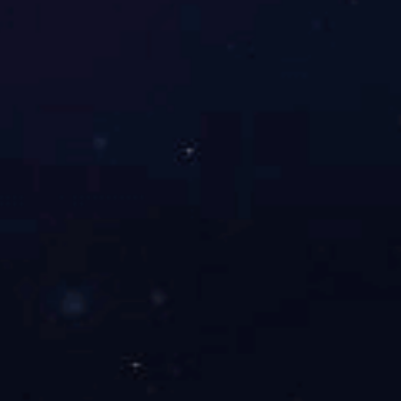
每年至少向党委作１次全面工作情况报告，遇有重要情况及时请
的不适当决定，本级党委或者上级党的工作机关有权撤销或者变
派驻机构、党委直属机关纪工委以及机关纪委的监督。
党内监督和群众监督。领导班子成员应当如实向党组织报告个人
况进行检查考核，具体工作由党委组织部门负责，考核结果在
例有关规定的，根据情节轻重，给予批评教育、责令作出检查、
给予相应处分。
学编制党的工作机关职能配置、内设机构、人员编制规定，按程
制定相关规定。
中央机构编制委员会办公室解释。