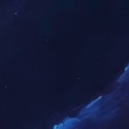
量控制和限额管理。
党委主管。
协调配合机制解决的，不另设常设办事机构。
批决定。
论决定后，报上级党委审批。
组长或者纪工委书记及其他成员组成。
。
变更，按照规定的权限和程序审批。