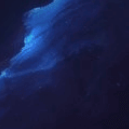
设机构、人员编制规定予以明确。
展工作，承担党委运行保障具体事务。
法规并组织实施，协调指导本系统、本领域工作。
的领导和组织协调而设立的议事协调机构的常设办事
领导该领域、行业、系统的工作。