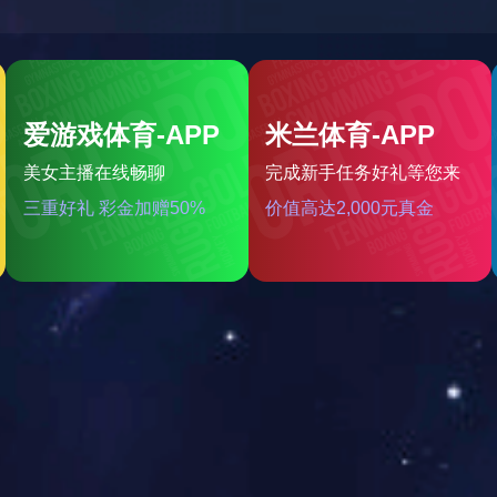
。
高党的工作机关履职能力和工作水平，保证党的理论和路线方针
领导的政治机关，是落实党中央和地方各级党委决策部署，实施
派出机关。
。
工作机关管理的机关，参照本条例执行，法律法规和中央另有
央有关规定执行。
则：
；
、群众路线；
和机关工作活力；
作协调一致、协同推进；